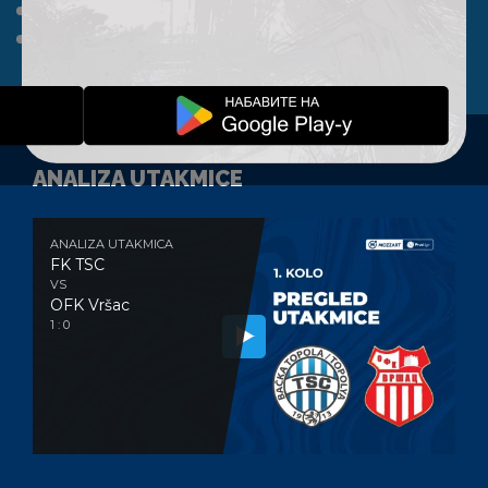
A TIM
KLUB
FAN SHOP
KONTAKT
ANALIZA UTAKMICE
ANALIZA UTAKMICA
FK TSC
VS
OFK Vršac
1 : 0