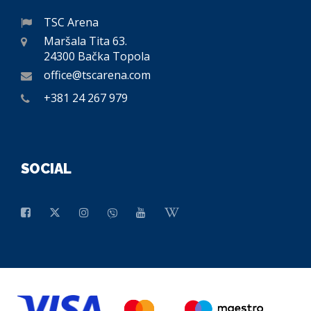
TSC Arena
Maršala Tita 63.
24300 Bačka Topola
office@tscarena.com
+381 24 267 979
SOCIAL