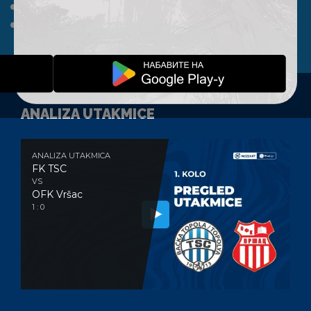
A TIM
KLUB
FAN SHOP
KONTAKT
ANALIZA UTAKMICE
ANALIZA UTAKMICA
FK TSC
VS
OFK Vršac
1 : 0