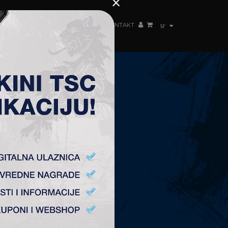
×
ŽENSKI TIM
FAN SHOP
TSC ARENA
KONTAKT
sr
KONTAKT
Fudbalski Klub „TSC”
Plitvička 1.
24300 Bačka Topola
office@fktsc.com
+381 24 224 187