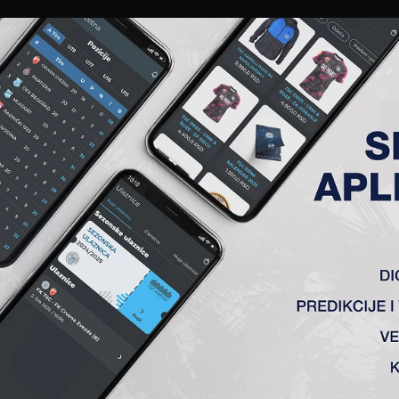
EWS
GALERIJE
A TIM
ČLANSTVO
KARTE
AKREDITACIJE
KLUB
AKADEMIJA
ANALIZA UTAKMICE
ANALIZA UTAKMICA
FK TSC
VS
OFK Vršac
1 : 0