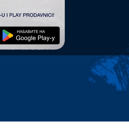
TSC ARENA
TSC Arena
Maršala Tita 63.
24300 Bačka Topola
office@tscarena.com
+381 24 267 979