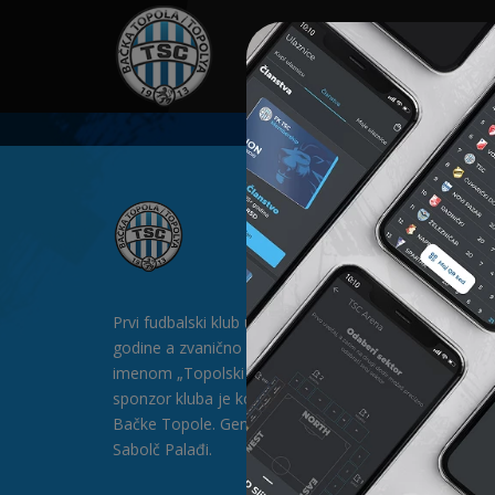
HOME
SPONZORI
N
Prvi fudbalski klub u Bačkoj Topoli formiran je 1912.
godine a zvanično postoji od 1913. godine pod
imenom „Topolski Sportski Club" (TSC). Generalni
sponzor kluba je kompanija „SAT-TRAKT” DOO iz
Bačke Topole. Generalni direktor kluba je gospodin
Sabolč Palađi.