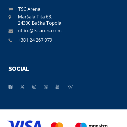
TSC Arena
Maršala Tita 63.
24300 Bačka Topola
office@tscarena.com
+381 24 267 979
SOCIAL