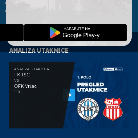
A TIM
KLUB
FAN SHOP
KONTAKT
ANALIZA UTAKMICE
ANALIZA UTAKMICA
FK TSC
VS
OFK Vršac
1 : 0