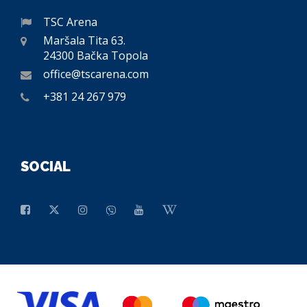
TSC Arena
Maršala Tita 63.
24300 Bačka Topola
office@tscarena.com
+381 24 267 979
SOCIAL