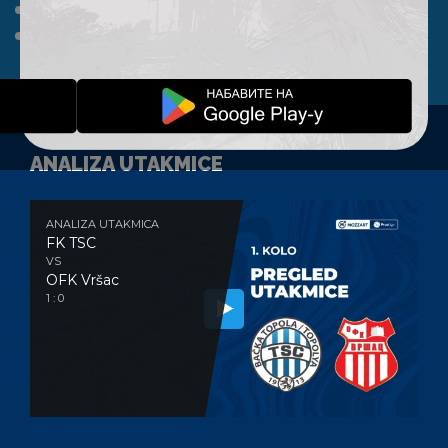
A TIM
KLUB
FAN SHOP
KONTAKT
ANALIZA UTAKMICE
ANALIZA UTAKMICA
FK TSC
VS
OFK Vršac
1 : 0