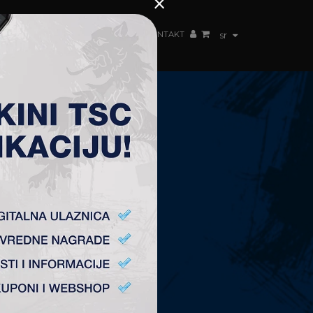
×
ŽENSKI TIM
FAN SHOP
TSC ARENA
KONTAKT
sr
KONTAKT
Fudbalski Klub „TSC”
Plitvička 1.
24300 Bačka Topola
office@fktsc.com
+381 24 224 187