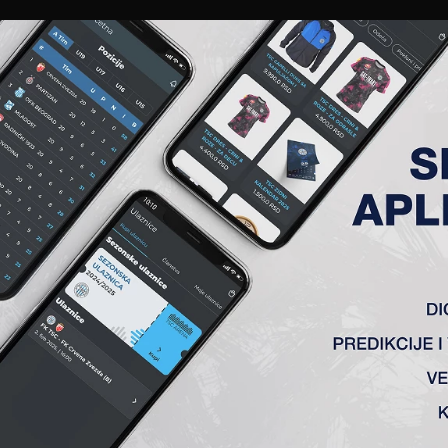
EWS
GALERIJE
A TIM
ČLANSTVO
KARTE
AKREDITACIJE
KLUB
AKADEMIJA
ANALIZA UTAKMICE
ANALIZA UTAKMICA
FK TSC
VS
OFK Vršac
1 : 0