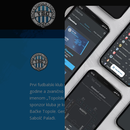
HOME
SPONZORI
N
Prvi fudbalski klub u Bačkoj Topoli formiran je 1912.
godine a zvanično postoji od 1913. godine pod
imenom „Topolski Sportski Club" (TSC). Generalni
sponzor kluba je kompanija „SAT-TRAKT” DOO iz
Bačke Topole. Generalni direktor kluba je gospodin
Sabolč Palađi.