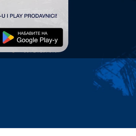
TSC ARENA
TSC Arena
Maršala Tita 63.
24300 Bačka Topola
office@tscarena.com
+381 24 267 979