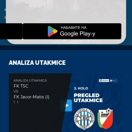
HOME
NEWS
A TIM
KLUB
FAN SHOP
KONTAKT
ANALIZA UTAKMICE
ANALIZA UTAKMICA
FK TSC
VS
FK Javor-Matis (I)
1 : 1