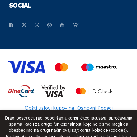
SOCIAL
Opšti uslovi kupovine
Osnovni Podaci
Dragi posetioci, radi poboljšanja korisničkog iskustva, sprečavanja
spama, kao i za druge funkcionalnosti koje ne bismo mogli da
obezbedimo na drugi način ovaj sajt koristi kolačiće (cookies).
© 2026 - All Rights Reserved
UP
Korišćenjem sajta saglasni ste sa Uslovima korišćenja i Politikom