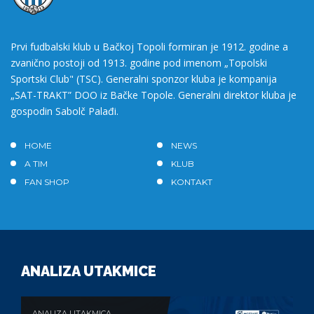
Prvi fudbalski klub u Bačkoj Topoli formiran je 1912. godine a
zvanično postoji od 1913. godine pod imenom „Topolski
Sportski Club" (TSC). Generalni sponzor kluba je kompanija
„SAT-TRAKT” DOO iz Bačke Topole. Generalni direktor kluba je
gospodin Sabolč Palađi.
HOME
NEWS
A TIM
KLUB
FAN SHOP
KONTAKT
ANALIZA UTAKMICE
ANALIZA UTAKMICA