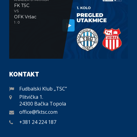
FK TSC
VS
OFK Vršac
1 : 0
KONTAKT
Fudbalski Klub „TSC”
Plitvička 1.
24300 Bačka Topola
office@fktsc.com
+381 24 224 187