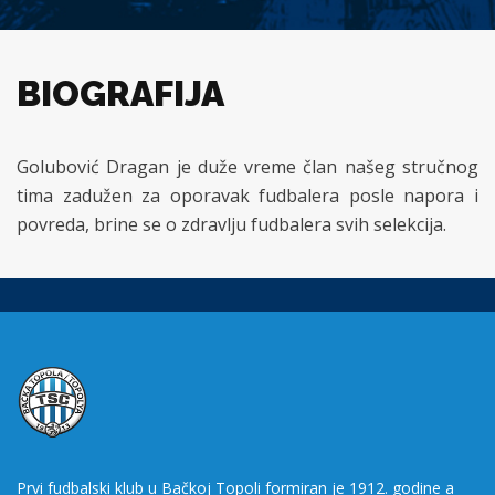
BIOGRAFIJA
Golubović Dragan je duže vreme član našeg stručnog
tima zadužen za oporavak fudbalera posle napora i
povreda, brine se o zdravlju fudbalera svih selekcija.
Prvi fudbalski klub u Bačkoj Topoli formiran je 1912. godine a