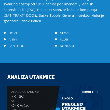
zvanično postoji od 1913. godine pod imenom „Topolski
Sportski Club" (TSC). Generalni sponzor kluba je kompanija
„SAT-TRAKT” DOO iz Bačke Topole. Generalni direktor kluba je
gospodin Sabolč Palađi.
HOME
NEWS
A TIM
KLUB
FAN SHOP
KONTAKT
ANALIZA UTAKMICE
ANALIZA UTAKMICA
FK TSC
VS
OFK Vršac
1 : 0