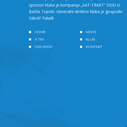
sponzor kluba je kompanija „SAT-TRAKT” DOO iz
Bačke Topole. Generalni direktor kluba je gospodin
Sabolč Palađi.
HOME
NEWS
A TIM
KLUB
FAN SHOP
KONTAKT