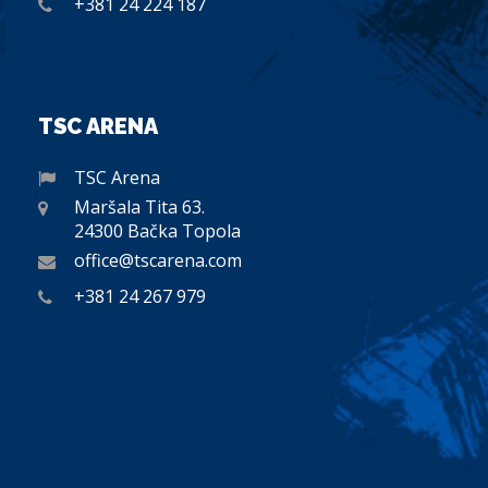
+381 24 224 187
TSC ARENA
TSC Arena
Maršala Tita 63.
24300 Bačka Topola
office@tscarena.com
+381 24 267 979