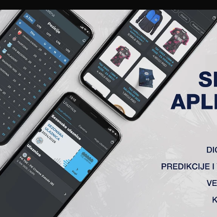
EWS
GALERIJE
A TIM
ČLANSTVO
KARTE
AKREDITACIJE
KLUB
AKADEMIJA
ANDRUŠKO LASL
Pozicija:
Trener gol
Datum rođenja:
20-06-1979
Nacionalnost:
Srbija