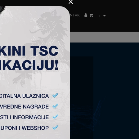
×
ŽENSKI TIM
FAN SHOP
TSC ARENA
KONTAKT
sr
O
mana