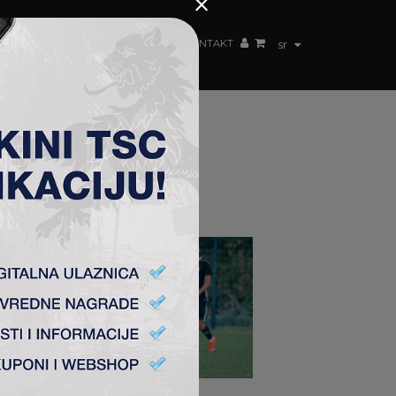
×
ŽENSKI TIM
FAN SHOP
TSC ARENA
KONTAKT
sr