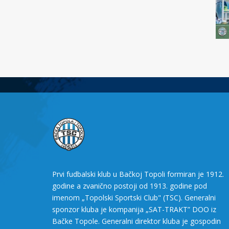
Prvi fudbalski klub u Bačkoj Topoli formiran je 1912.
godine a zvanično postoji od 1913. godine pod
imenom „Topolski Sportski Club" (TSC). Generalni
sponzor kluba je kompanija „SAT-TRAKT” DOO iz
Bačke Topole. Generalni direktor kluba je gospodin