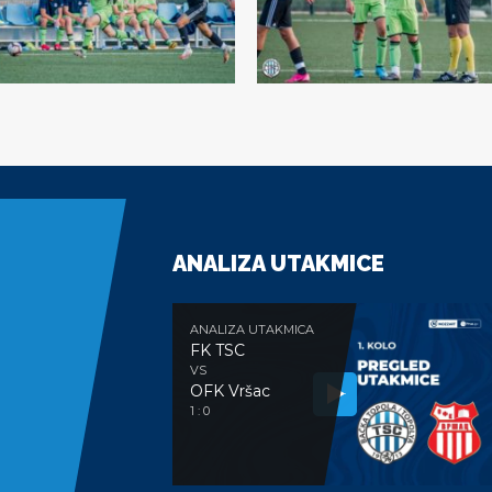
ANALIZA UTAKMICE
ANALIZA UTAKMICA
FK TSC
VS
OFK Vršac
1 : 0