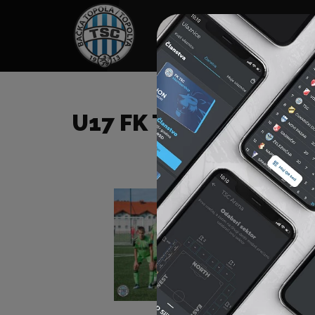
HOME
SPONZORI
N
U17 FK TSC – FK ČUKA