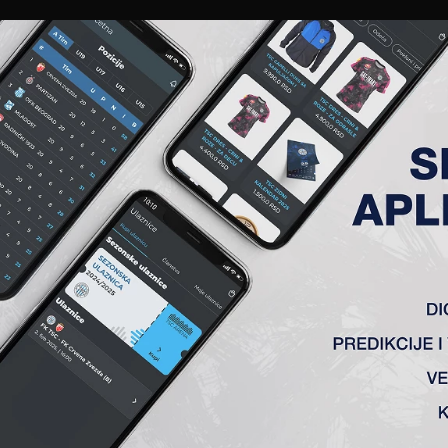
EWS
GALERIJE
A TIM
ČLANSTVO
KARTE
AKREDITACIJE
KLUB
AKADEMIJA
RIČKI (B)