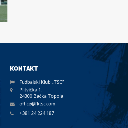
KONTAKT
Fudbalski Klub „TSC”
Plitvička 1.
24300 Bačka Topola
office@fktsc.com
+381 24 224 187