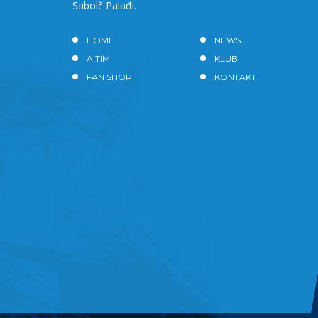
Sabolč Palađi.
HOME
NEWS
A TIM
KLUB
FAN SHOP
KONTAKT