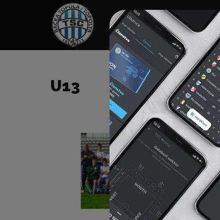
HOME
SPONZORI
N
U13