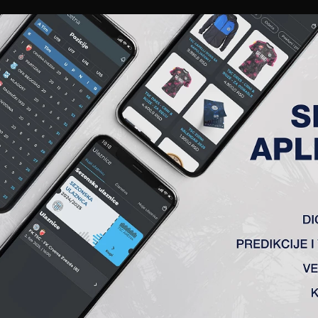
EWS
GALERIJE
A TIM
ČLANSTVO
KARTE
AKREDITACIJE
KLUB
AKADEMIJA