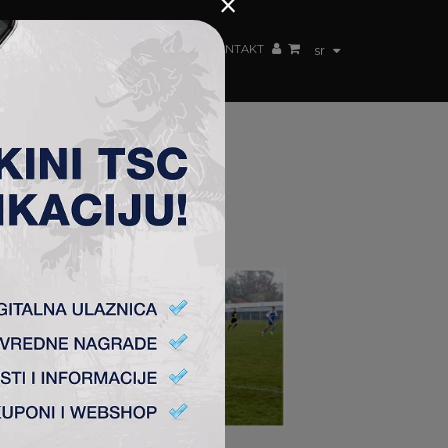
×
ŽENSKI TIM
FAN SHOP
TSC ARENA
KONTAKT
sr