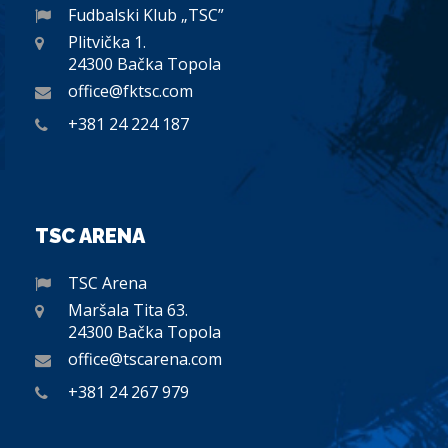
Fudbalski Klub „TSC”
Plitvička 1.
24300 Bačka Topola
office@fktsc.com
+381 24 224 187
TSC ARENA
TSC Arena
Maršala Tita 63.
24300 Bačka Topola
office@tscarena.com
+381 24 267 979