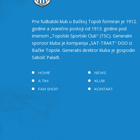
Prvi fudbalski klub u Bačkoj Topoli formiran je 1912.
godine a zvanično postoji od 1913. godine pod
imenom „Topolski Sportski Club" (TSC). Generalni
sponzor kluba je kompanija „SAT-TRAKT” DOO iz
Bačke Topole. Generalni direktor kluba je gospodin
Sabolč Palađi.
HOME
NEWS
A TIM
KLUB
FAN SHOP
KONTAKT