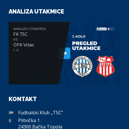
ANALIZA UTAKMICE
ANALIZA UTAKMICA
FK TSC
VS
OFK Vršac
1 : 0
KONTAKT
Fudbalski Klub „TSC”
Plitvička 1.
24300 Bačka Topola