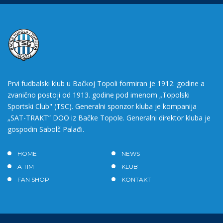
Prvi fudbalski klub u Bačkoj Topoli formiran je 1912. godine a
zvanično postoji od 1913. godine pod imenom „Topolski
Sportski Club" (TSC). Generalni sponzor kluba je kompanija
„SAT-TRAKT” DOO iz Bačke Topole. Generalni direktor kluba je
gospodin Sabolč Palađi.
HOME
NEWS
A TIM
KLUB
FAN SHOP
KONTAKT