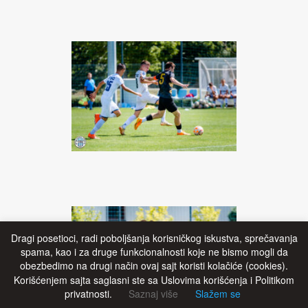
Dragi posetioci, radi poboljšanja korisničkog iskustva, sprečavanja
spama, kao i za druge funkcionalnosti koje ne bismo mogli da
obezbedimo na drugi način ovaj sajt koristi kolačiće (cookies).
Korišćenjem sajta saglasni ste sa Uslovima korišćenja i Politikom
privatnosti.
Saznaj više
Slažem se