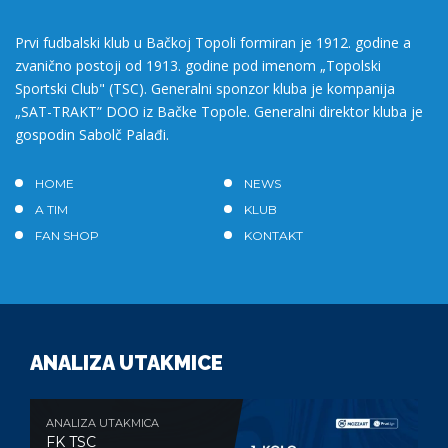
Prvi fudbalski klub u Bačkoj Topoli formiran je 1912. godine a
zvanično postoji od 1913. godine pod imenom „Topolski
Sportski Club" (TSC). Generalni sponzor kluba je kompanija
„SAT-TRAKT” DOO iz Bačke Topole. Generalni direktor kluba je
gospodin Sabolč Palađi.
HOME
NEWS
A TIM
KLUB
FAN SHOP
KONTAKT
ANALIZA UTAKMICE
ANALIZA UTAKMICA
FK TSC