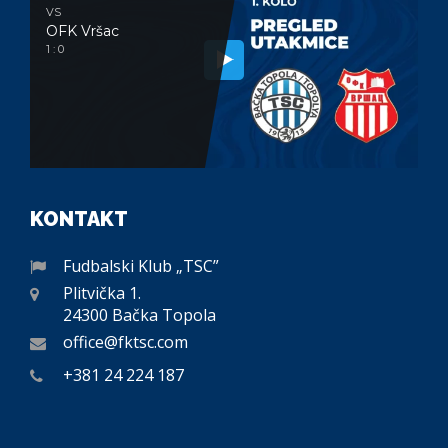
VS
OFK Vršac
1 : 0
KONTAKT
Fudbalski Klub „TSC”
Plitvička 1.
24300 Bačka Topola
office@fktsc.com
+381 24 224 187