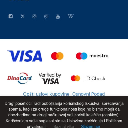
Opšti uslovi kupovine
Osnovni Podaci
Dragi posetioci, radi poboljšanja korisničkog iskustva, sprečavanja
spama, kao i za druge funkcionalnosti koje ne bismo mogli da
obezbedimo na drugi način ovaj sajt koristi kolačiće (cookies).
© 2026 - All Rights Reserved
UP
Korišćenjem sajta saglasni ste sa Uslovima korišćenja i Politikom
privatnosti.
Saznaj više
Slažem se