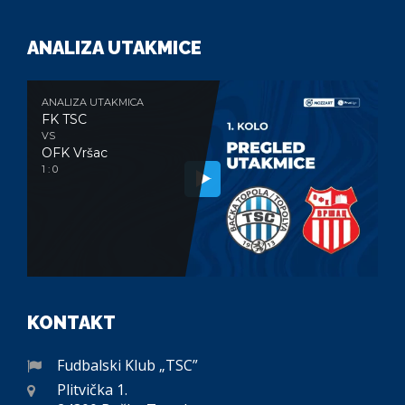
ANALIZA UTAKMICE
ANALIZA UTAKMICA
FK TSC
VS
OFK Vršac
1 : 0
KONTAKT
Fudbalski Klub „TSC”
Plitvička 1.