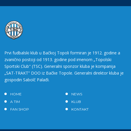
Prvi fudbalski klub u Bačkoj Topoli formiran je 1912. godine a
zvanično postoji od 1913. godine pod imenom „Topolski
Sportski Club" (TSC). Generalni sponzor kluba je kompanija
„SAT-TRAKT” DOO iz Bačke Topole. Generalni direktor kluba je
gospodin Sabolč Palađi.
HOME
NEWS
A TIM
KLUB
FAN SHOP
KONTAKT