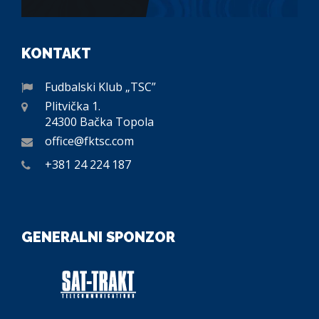
KONTAKT
Fudbalski Klub „TSC”
Plitvička 1.
24300 Bačka Topola
office@fktsc.com
+381 24 224 187
GENERALNI SPONZOR