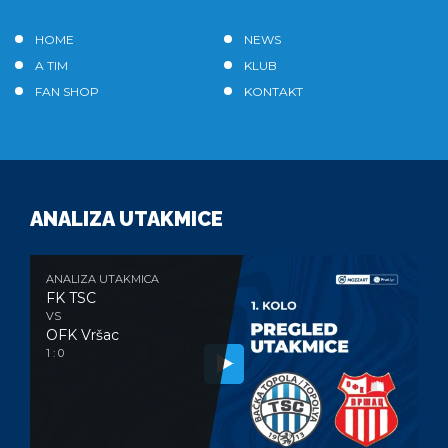
HOME
NEWS
A TIM
KLUB
FAN SHOP
KONTAKT
ANALIZA UTAKMICE
ANALIZA UTAKMICA
FK TSC
VS
OFK Vršac
1 : 0