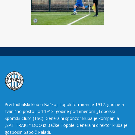
Prvi fudbalski klub u Bačkoj Topoli formiran je 1912. godine a
zvanično postoji od 1913. godine pod imenom „Topolski
Sportski Club" (TSC). Generalni sponzor kluba je kompanija
„SAT-TRAKT” DOO iz Bačke Topole. Generalni direktor kluba je
gospodin Sabolč Palađi.