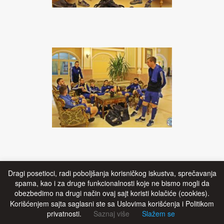
Dragi posetioci, radi poboljšanja korisničkog iskustva, sprečavanja
spama, kao i za druge funkcionalnosti koje ne bismo mogli da
obezbedimo na drugi način ovaj sajt koristi kolačiće (cookies).
Korišćenjem sajta saglasni ste sa Uslovima korišćenja i Politikom
privatnosti.
Saznaj više
Slažem se