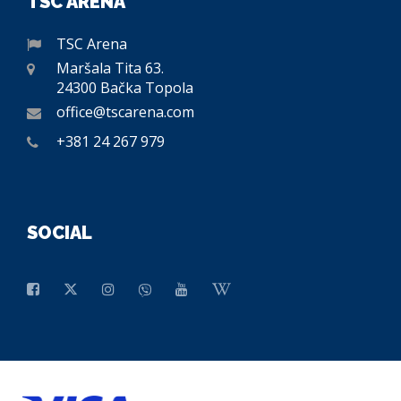
TSC ARENA
TSC Arena
Maršala Tita 63.
24300 Bačka Topola
office@tscarena.com
+381 24 267 979
SOCIAL