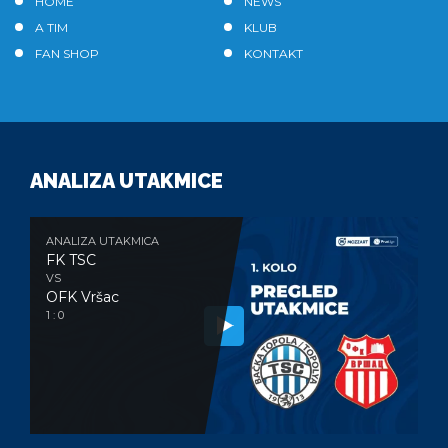
HOME
NEWS
A TIM
KLUB
FAN SHOP
KONTAKT
ANALIZA UTAKMICE
ANALIZA UTAKMICA
FK TSC
VS
OFK Vršac
1 : 0