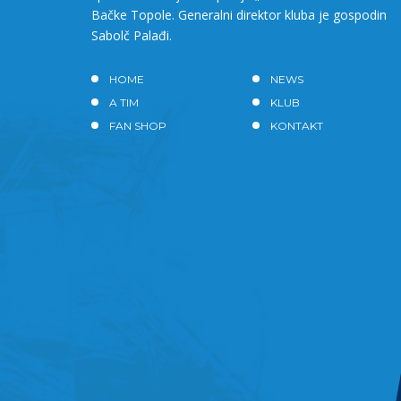
Bačke Topole. Generalni direktor kluba je gospodin
Sabolč Palađi.
HOME
NEWS
A TIM
KLUB
FAN SHOP
KONTAKT