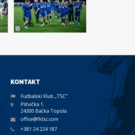
KONTAKT
Fudbalski Klub „TSC”
Plitvička 1.
24300 Bačka Topola
office@fktsc.com
+381 24 224 187