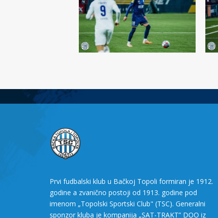
Prvi fudbalski klub u Bačkoj Topoli formiran je 1912.
godine a zvanično postoji od 1913. godine pod
imenom „Topolski Sportski Club" (TSC). Generalni
sponzor kluba je kompanija „SAT-TRAKT” DOO iz