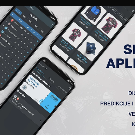
EWS
GALERIJE
A TIM
ČLANSTVO
KARTE
AKREDITACIJE
KLUB
AKADEMIJA
FK TSC