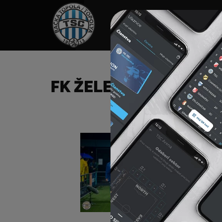
HOME
SPONZORI
N
FK ŽELEZNIČAR (P) – 