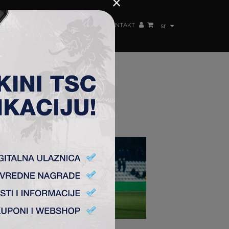
×
ŽENSKI TIM
FAN SHOP
TSC ARENA
KONTAKT
sr