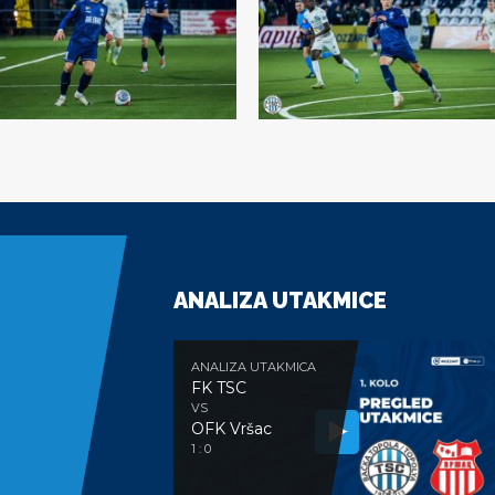
ANALIZA UTAKMICE
ANALIZA UTAKMICA
FK TSC
VS
OFK Vršac
1 : 0