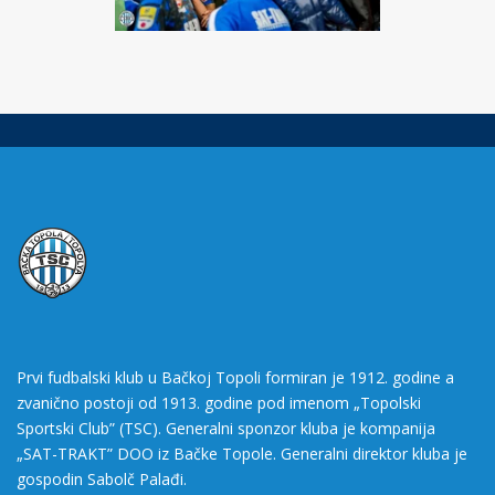
Prvi fudbalski klub u Bačkoj Topoli formiran je 1912. godine a
zvanično postoji od 1913. godine pod imenom „Topolski
Sportski Club” (TSC). Generalni sponzor kluba je kompanija
„SAT-TRAKT” DOO iz Bačke Topole. Generalni direktor kluba je
gospodin Sabolč Palađi.