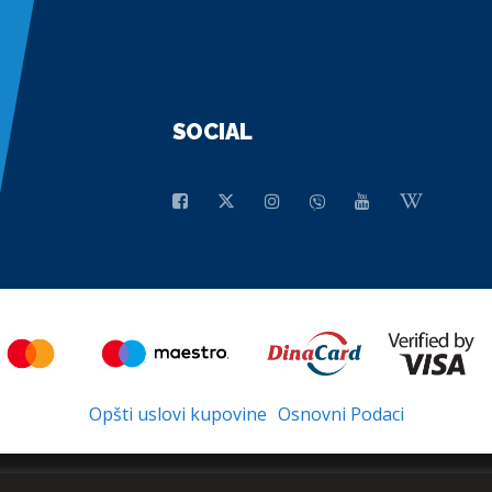
SOCIAL
Opšti uslovi kupovine
Osnovni Podaci