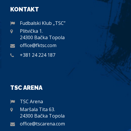
KONTAKT
Fudbalski Klub „TSC”
Plitvička 1.
24300 Bačka Topola
office@fktsc.com
+381 24 224 187
TSC ARENA
TSC Arena
Maršala Tita 63.
24300 Bačka Topola
office@tscarena.com