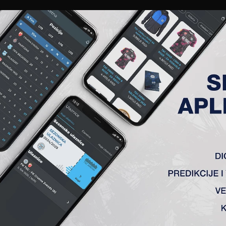
EWS
GALERIJE
A TIM
ČLANSTVO
KARTE
AKREDITACIJE
KLUB
AKADEMIJA
AR (P)