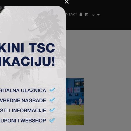
×
ŽENSKI TIM
FAN SHOP
TSC ARENA
KONTAKT
sr