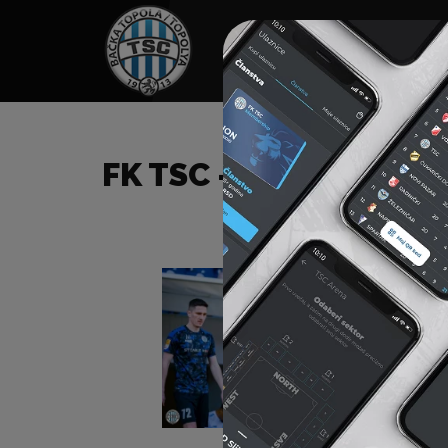
HOME
SPONZORI
N
FK TSC – FK ŽELEZNIČ