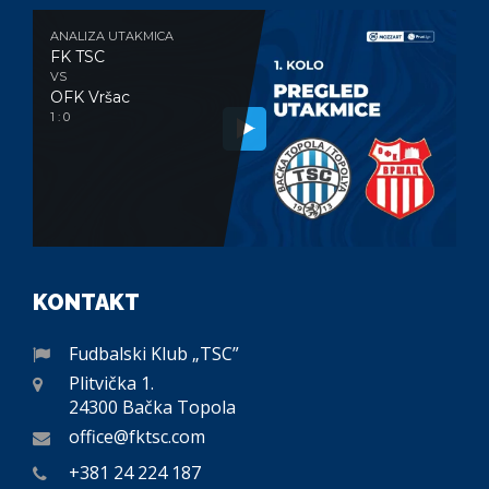
ANALIZA UTAKMICA
FK TSC
VS
OFK Vršac
1 : 0
KONTAKT
Fudbalski Klub „TSC”
Plitvička 1.
24300 Bačka Topola
office@fktsc.com
+381 24 224 187