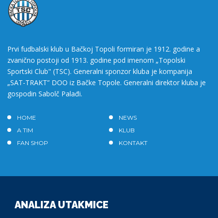
Prvi fudbalski klub u Bačkoj Topoli formiran je 1912. godine a
zvanično postoji od 1913. godine pod imenom „Topolski
Sportski Club" (TSC). Generalni sponzor kluba je kompanija
„SAT-TRAKT” DOO iz Bačke Topole. Generalni direktor kluba je
gospodin Sabolč Palađi.
HOME
NEWS
A TIM
KLUB
FAN SHOP
KONTAKT
ANALIZA UTAKMICE