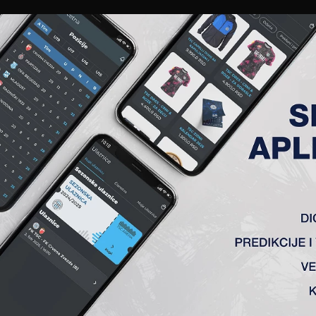
EWS
GALERIJE
A TIM
ČLANSTVO
KARTE
AKREDITACIJE
KLUB
AKADEMIJA
(S)