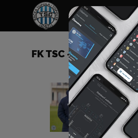
HOME
SPONZORI
N
FK TSC – FK SPARTAK 