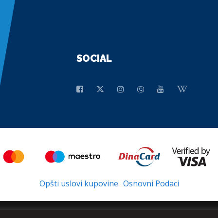
SOCIAL
Opšti uslovi kupovine
Osnovni Podaci