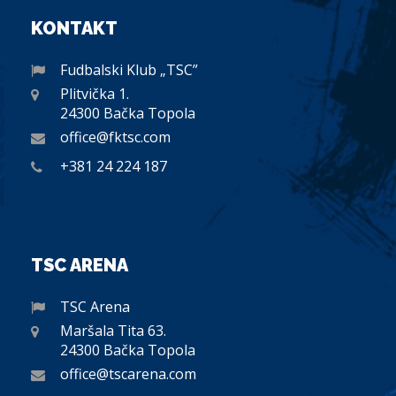
KONTAKT
Fudbalski Klub „TSC”
Plitvička 1.
24300 Bačka Topola
office@fktsc.com
+381 24 224 187
TSC ARENA
TSC Arena
Maršala Tita 63.
24300 Bačka Topola
office@tscarena.com