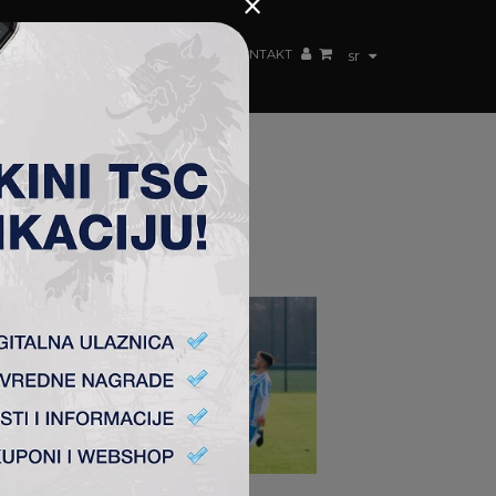
×
ŽENSKI TIM
FAN SHOP
TSC ARENA
KONTAKT
sr