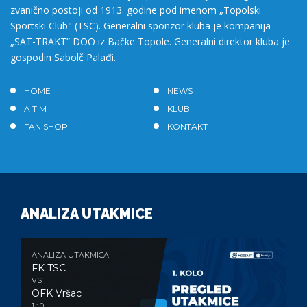
zvanično postoji od 1913. godine pod imenom „Topolski
Sportski Club" (TSC). Generalni sponzor kluba je kompanija
„SAT-TRAKT” DOO iz Bačke Topole. Generalni direktor kluba je
gospodin Sabolč Palađi.
HOME
NEWS
A TIM
KLUB
FAN SHOP
KONTAKT
ANALIZA UTAKMICE
ANALIZA UTAKMICA
FK TSC
VS
OFK Vršac
1 : 0