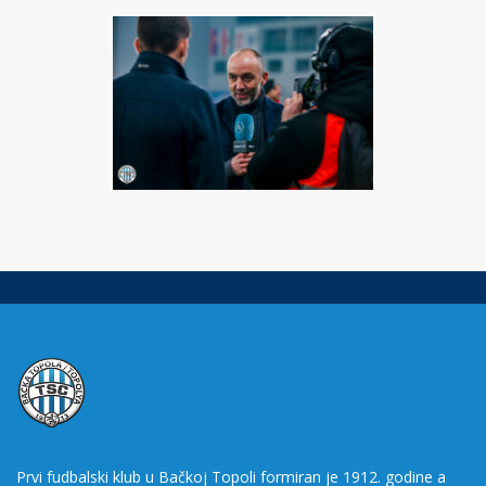
Prvi fudbalski klub u Bačkoj Topoli formiran je 1912. godine a