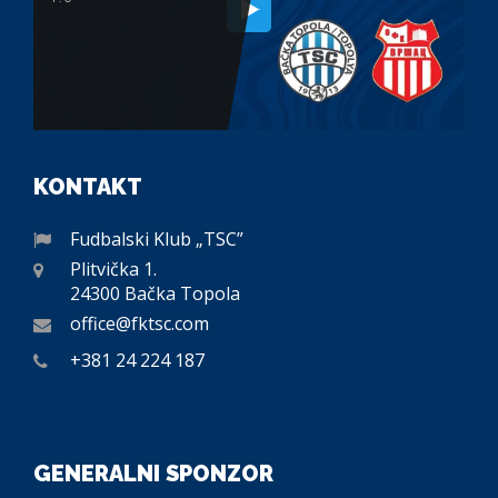
KONTAKT
Fudbalski Klub „TSC”
Plitvička 1.
24300 Bačka Topola
office@fktsc.com
+381 24 224 187
GENERALNI SPONZOR