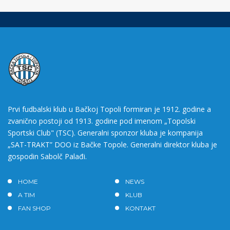
Prvi fudbalski klub u Bačkoj Topoli formiran je 1912. godine a
zvanično postoji od 1913. godine pod imenom „Topolski
Sportski Club" (TSC). Generalni sponzor kluba je kompanija
„SAT-TRAKT” DOO iz Bačke Topole. Generalni direktor kluba je
gospodin Sabolč Palađi.
HOME
NEWS
A TIM
KLUB
FAN SHOP
KONTAKT