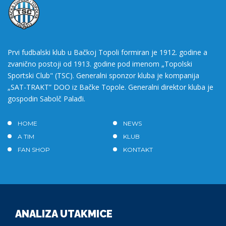
Prvi fudbalski klub u Bačkoj Topoli formiran je 1912. godine a
zvanično postoji od 1913. godine pod imenom „Topolski
Sportski Club" (TSC). Generalni sponzor kluba je kompanija
„SAT-TRAKT” DOO iz Bačke Topole. Generalni direktor kluba je
gospodin Sabolč Palađi.
HOME
NEWS
A TIM
KLUB
FAN SHOP
KONTAKT
ANALIZA UTAKMICE