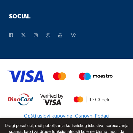
SOCIAL
Opšti uslovi kupovine
Osnovni Podaci
Dragi posetioci, radi poboljšanja korisničkog iskustva, sprečavanja
spama, kao i za druge funkcionalnosti koje ne bismo mogli da