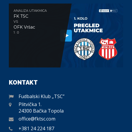
ANALIZA UTAKMICA
FK TSC
VS
OFK Vršac
1 : 0
KONTAKT
Fudbalski Klub „TSC”
Plitvička 1.
24300 Bačka Topola
office@fktsc.com
+381 24 224 187