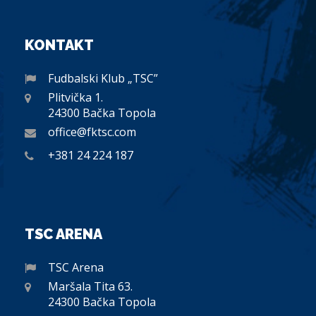
KONTAKT
Fudbalski Klub „TSC”
Plitvička 1.
24300 Bačka Topola
office@fktsc.com
+381 24 224 187
TSC ARENA
TSC Arena
Maršala Tita 63.
24300 Bačka Topola