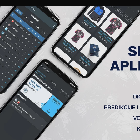
EWS
GALERIJE
A TIM
ČLANSTVO
KARTE
AKREDITACIJE
KLUB
AKADEMIJA
(L)