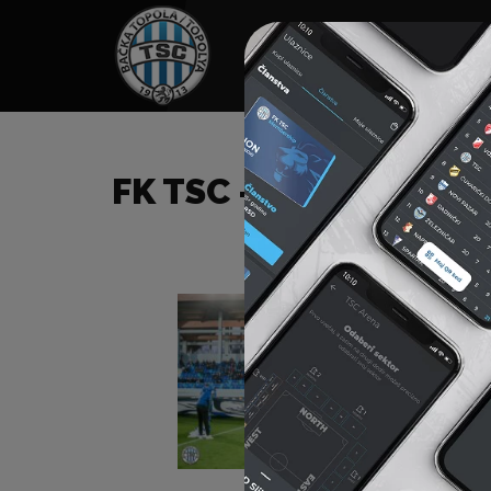
HOME
SPONZORI
N
FK TSC – FK MLADOST 