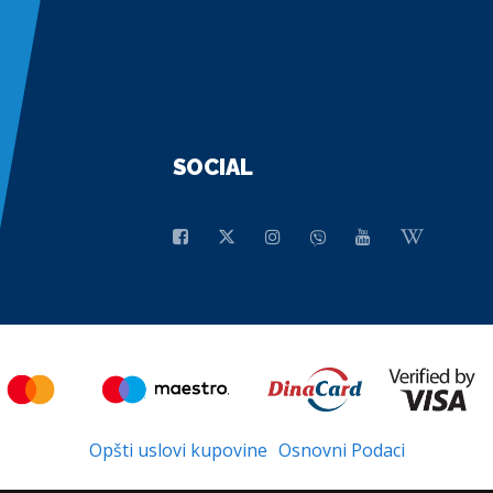
SOCIAL
Opšti uslovi kupovine
Osnovni Podaci