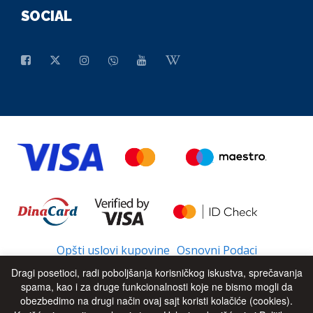
SOCIAL
Opšti uslovi kupovine
Osnovni Podaci
Dragi posetioci, radi poboljšanja korisničkog iskustva, sprečavanja
spama, kao i za druge funkcionalnosti koje ne bismo mogli da
obezbedimo na drugi način ovaj sajt koristi kolačiće (cookies).
© 2026 - All Rights Reserved
UP