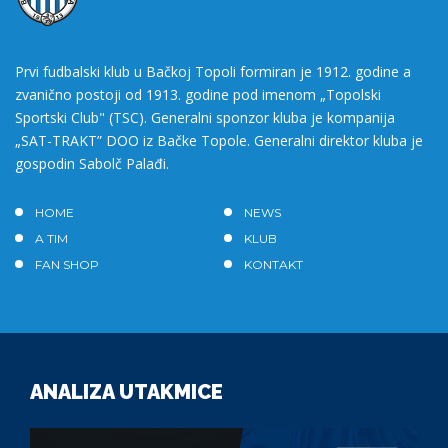
Prvi fudbalski klub u Bačkoj Topoli formiran je 1912. godine a
zvanično postoji od 1913. godine pod imenom „Topolski
Sportski Club" (TSC). Generalni sponzor kluba je kompanija
„SAT-TRAKT” DOO iz Bačke Topole. Generalni direktor kluba je
gospodin Sabolč Palađi.
HOME
NEWS
A TIM
KLUB
FAN SHOP
KONTAKT
ANALIZA UTAKMICE