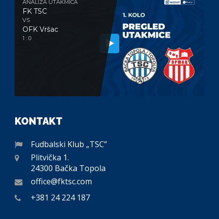
ANALIZA UTAKMICA
FK TSC
VS
OFK Vršac
1 : 0
KONTAKT
Fudbalski Klub „TSC”
Plitvička 1.
24300 Bačka Topola
office@fktsc.com
+381 24 224 187