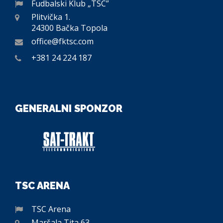
Fudbalski Klub „TSC”
Plitvička 1.
24300 Bačka Topola
office@fktsc.com
+381 24 224 187
GENERALNI SPONZOR
TSC ARENA
TSC Arena
Maršala Tita 63.