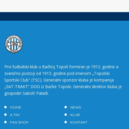
Prvi fudbalski klub u Bačkoj Topoli formiran je 1912. godine a
zvanično postoji od 1913. godine pod imenom „Topolski
Sportski Club" (TSC). Generalni sponzor kluba je kompanija
„SAT-TRAKT” DOO iz Bačke Topole. Generalni direktor kluba je
gospodin Sabolč Palađi.
HOME
NEWS
A TIM
KLUB
FAN SHOP
KONTAKT