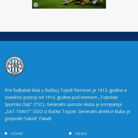
Prvi fudbalski klub u Bačkoj Topoli formiran je 1912. godine a
zvanično postoji od 1913. godine pod imenom „Topolski
Sportski Club" (TSC). Generalni sponzor kluba je kompanija
„SAT-TRAKT” DOO iz Bačke Topole. Generalni direktor kluba je
gospodin Sabolč Palađi.
HOME
NEWS