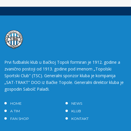
Prvi fudbalski klub u Bačkoj Topoli formiran je 1912. godine a
zvanično postoji od 1913. godine pod imenom „Topolski
Sportski Club" (TSC). Generalni sponzor kluba je kompanija
„SAT-TRAKT” DOO iz Bačke Topole. Generalni direktor kluba je
gospodin Sabolč Palađi.
HOME
NEWS
A TIM
KLUB
FAN SHOP
KONTAKT