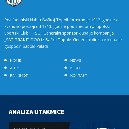
Prvi fudbalski klub u Bačkoj Topoli formiran je 1912. godine a
zvanično postoji od 1913. godine pod imenom „Topolski
Sportski Club" (TSC). Generalni sponzor kluba je kompanija
„SAT-TRAKT” DOO iz Bačke Topole. Generalni direktor kluba je
gospodin Sabolč Palađi.
HOME
NEWS
A TIM
KLUB
FAN SHOP
KONTAKT
ANALIZA UTAKMICE