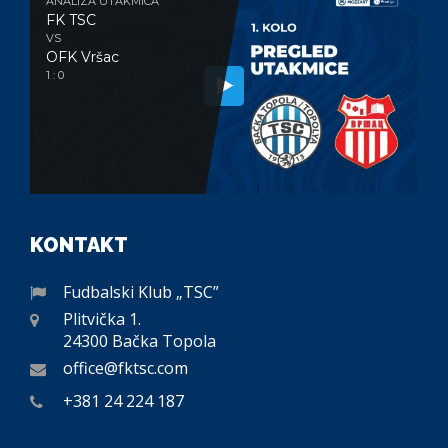
ANALIZA UTAKMICA
FK TSC
VS
OFK Vršac
1 : 0
KONTAKT
Fudbalski Klub „TSC”
Plitvička 1.
24300 Bačka Topola
office@fktsc.com
+381 24 224 187