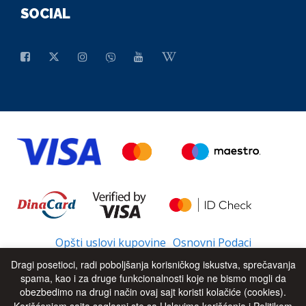
SOCIAL
Opšti uslovi kupovine
Osnovni Podaci
Dragi posetioci, radi poboljšanja korisničkog iskustva, sprečavanja
spama, kao i za druge funkcionalnosti koje ne bismo mogli da
obezbedimo na drugi način ovaj sajt koristi kolačiće (cookies).
© 2026 - All Rights Reserved
UP
Korišćenjem sajta saglasni ste sa Uslovima korišćenja i Politikom