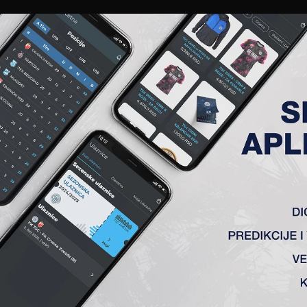
EWS
GALERIJE
A TIM
ČLANSTVO
KARTE
AKREDITACIJE
KLUB
AKADEMIJA
 TSC