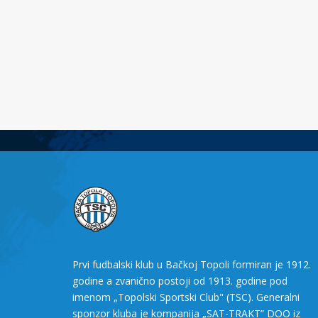
Prvi fudbalski klub u Bačkoj Topoli formiran je 1912.
godine a zvanično postoji od 1913. godine pod
imenom „Topolski Sportski Club" (TSC). Generalni
sponzor kluba je kompanija „SAT-TRAKT” DOO iz