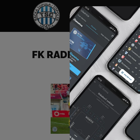
HOME
SPONZORI
N
FK RADNIČKI (N) – FK