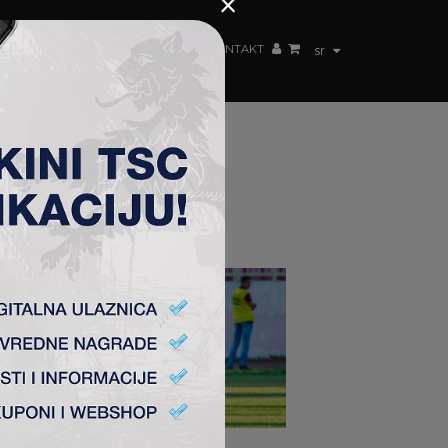
×
ŽENSKI TIM
FAN SHOP
TSC ARENA
KONTAKT
sr