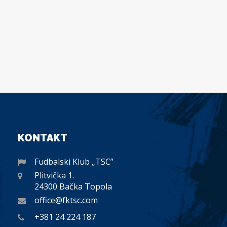
KONTAKT
Fudbalski Klub „TSC”
Plitvička 1.
24300 Bačka Topola
office@fktsc.com
+381 24 224 187