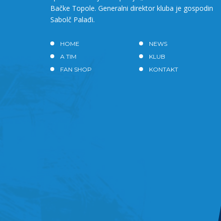
Bačke Topole. Generalni direktor kluba je gospodin
Sabolč Palađi.
HOME
NEWS
A TIM
KLUB
FAN SHOP
KONTAKT