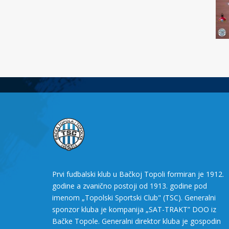
Prvi fudbalski klub u Bačkoj Topoli formiran je 1912.
godine a zvanično postoji od 1913. godine pod
imenom „Topolski Sportski Club" (TSC). Generalni
sponzor kluba je kompanija „SAT-TRAKT” DOO iz
Bačke Topole. Generalni direktor kluba je gospodin