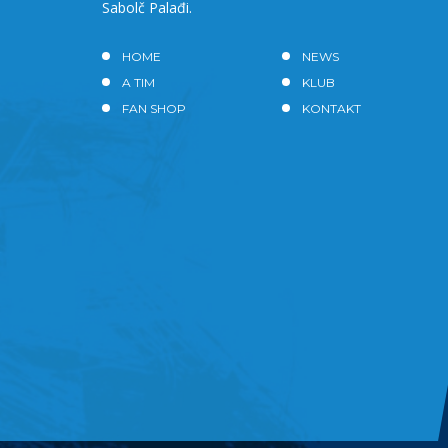
Sabolč Palađi.
HOME
NEWS
A TIM
KLUB
FAN SHOP
KONTAKT