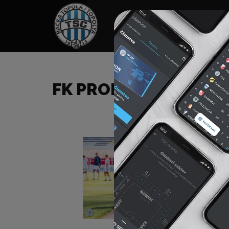
HOME
SPONZORI
N
FK PROLETER (NS) – F