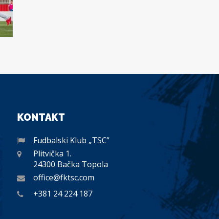
KONTAKT
Fudbalski Klub „TSC”
Plitvička 1.
24300 Bačka Topola
office@fktsc.com
+381 24 224 187