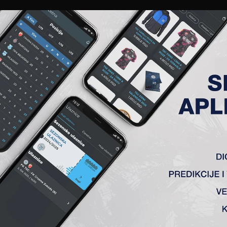
EWS
GALERIJE
A TIM
ČLANSTVO
KARTE
AKREDITACIJE
KLUB
AKADEMIJA
K TSC