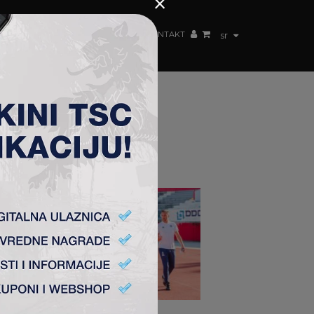
×
ŽENSKI TIM
FAN SHOP
TSC ARENA
KONTAKT
sr