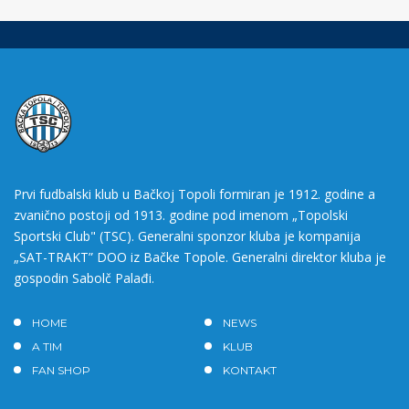
Prvi fudbalski klub u Bačkoj Topoli formiran je 1912. godine a
zvanično postoji od 1913. godine pod imenom „Topolski
Sportski Club" (TSC). Generalni sponzor kluba je kompanija
„SAT-TRAKT” DOO iz Bačke Topole. Generalni direktor kluba je
gospodin Sabolč Palađi.
HOME
NEWS
A TIM
KLUB
FAN SHOP
KONTAKT