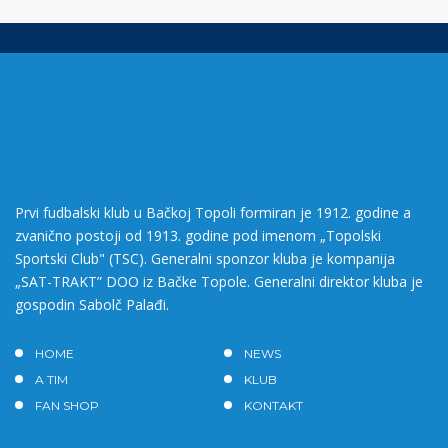
Prvi fudbalski klub u Bačkoj Topoli formiran je 1912. godine a
zvanično postoji od 1913. godine pod imenom „Topolski
Sportski Club" (TSC). Generalni sponzor kluba je kompanija
„SAT-TRAKT” DOO iz Bačke Topole. Generalni direktor kluba je
gospodin Sabolč Palađi.
HOME
NEWS
A TIM
KLUB
FAN SHOP
KONTAKT