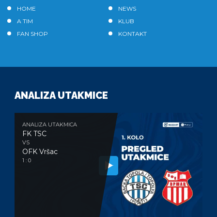
HOME
NEWS
A TIM
KLUB
FAN SHOP
KONTAKT
ANALIZA UTAKMICE
ANALIZA UTAKMICA
FK TSC
VS
OFK Vršac
1 : 0