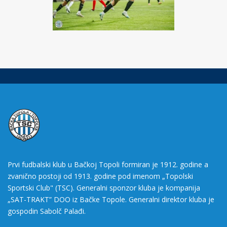
Prvi fudbalski klub u Bačkoj Topoli formiran je 1912. godine a
zvanično postoji od 1913. godine pod imenom „Topolski
Sportski Club" (TSC). Generalni sponzor kluba je kompanija
„SAT-TRAKT” DOO iz Bačke Topole. Generalni direktor kluba je
gospodin Sabolč Palađi.