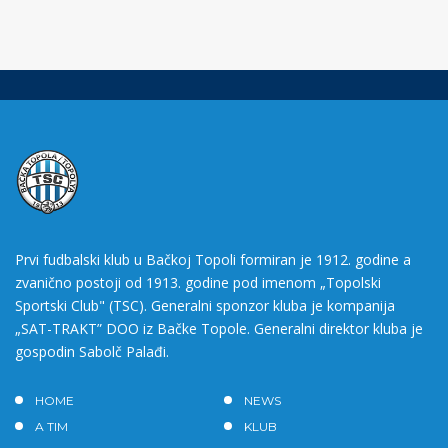
Prvi fudbalski klub u Bačkoj Topoli formiran je 1912. godine a
zvanično postoji od 1913. godine pod imenom „Topolski
Sportski Club" (TSC). Generalni sponzor kluba je kompanija
„SAT-TRAKT” DOO iz Bačke Topole. Generalni direktor kluba je
gospodin Sabolč Palađi.
HOME
NEWS
A TIM
KLUB