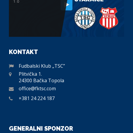
1 : 0
KONTAKT
Fudbalski Klub „TSC”
Plitvička 1.
24300 Bačka Topola
office@fktsc.com
+381 24 224 187
GENERALNI SPONZOR