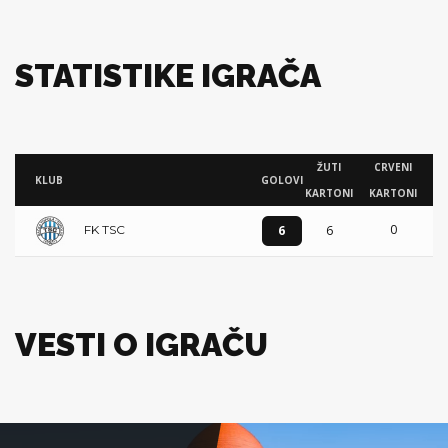
STATISTIKE IGRAČA
ŽUTI
CRVENI
KLUB
GOLOVI
KARTONI
KARTONI
0
6
6
FK TSC
VESTI O IGRAČU