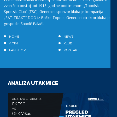
zvanično postoji od 1913. godine pod imenom „Topolski
Sportski Club" (TSC). Generalni sponzor kluba je kompanija
„SAT-TRAKT” DOO iz Bačke Topole. Generalni direktor kluba je
gospodin Sabolč Palađi.
HOME
NEWS
A TIM
KLUB
FAN SHOP
KONTAKT
ANALIZA UTAKMICE
ANALIZA UTAKMICA
FK TSC
VS
OFK Vršac