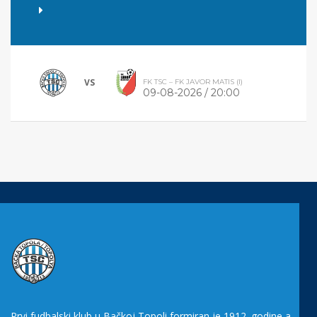
VS
FK TSC – FK JAVOR MATIS (I)
09-08-2026 / 20:00
Prvi fudbalski klub u Bačkoj Topoli formiran je 1912. godine a