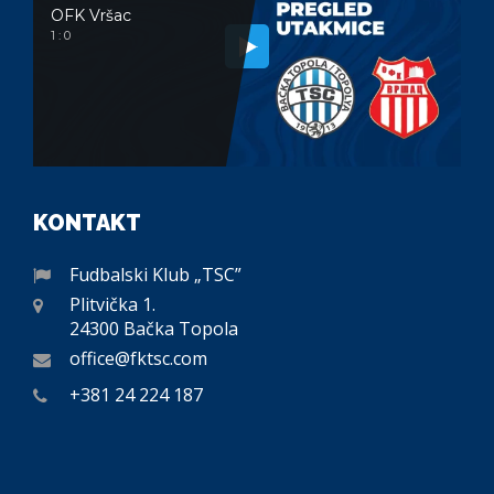
OFK Vršac
1 : 0
KONTAKT
Fudbalski Klub „TSC”
Plitvička 1.
24300 Bačka Topola
office@fktsc.com
+381 24 224 187