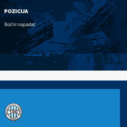
POZICIJA
Bočni napadač