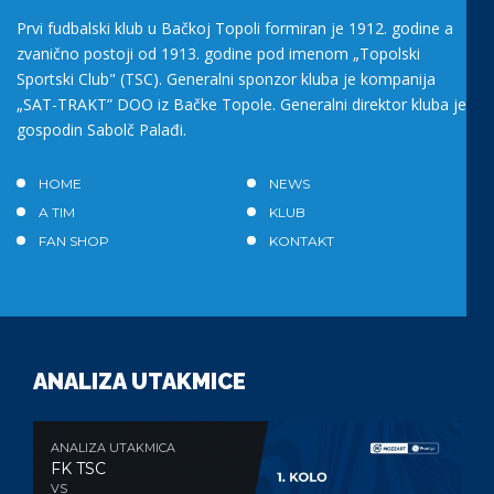
Prvi fudbalski klub u Bačkoj Topoli formiran je 1912. godine a
zvanično postoji od 1913. godine pod imenom „Topolski
Sportski Club" (TSC). Generalni sponzor kluba je kompanija
„SAT-TRAKT” DOO iz Bačke Topole. Generalni direktor kluba je
gospodin Sabolč Palađi.
HOME
NEWS
A TIM
KLUB
FAN SHOP
KONTAKT
ANALIZA UTAKMICE
ANALIZA UTAKMICA
FK TSC
VS