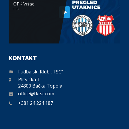
OFK Vršac
1 : 0
KONTAKT
Fudbalski Klub „TSC”
Plitvička 1.
24300 Bačka Topola
office@fktsc.com
+381 24 224 187