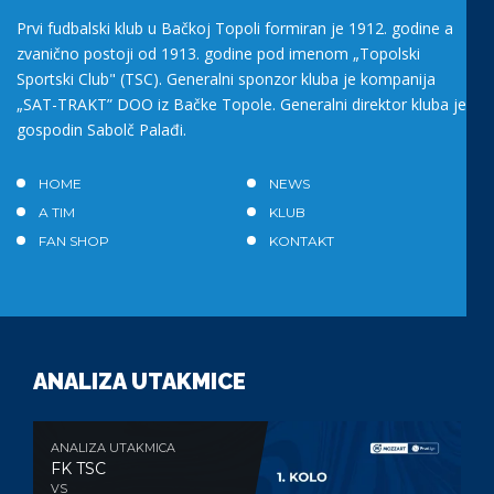
Prvi fudbalski klub u Bačkoj Topoli formiran je 1912. godine a
zvanično postoji od 1913. godine pod imenom „Topolski
Sportski Club" (TSC). Generalni sponzor kluba je kompanija
„SAT-TRAKT” DOO iz Bačke Topole. Generalni direktor kluba je
gospodin Sabolč Palađi.
HOME
NEWS
A TIM
KLUB
FAN SHOP
KONTAKT
ANALIZA UTAKMICE
ANALIZA UTAKMICA
FK TSC
VS