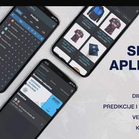
EWS
GALERIJE
A TIM
ČLANSTVO
KARTE
AKREDITACIJE
KLUB
AKADEMIJA
SCH IŠTVAN