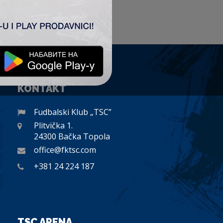
KONTAKT
Fudbalski Klub „TSC”
Plitvička 1.
24300 Bačka Topola
office@fktsc.com
+381 24 224 187
TSC ARENA