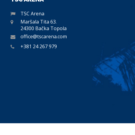
TSC Arena
Maršala Tita 63.
24300 Bačka Topola
office@tscarena.com
+381 24 267 979