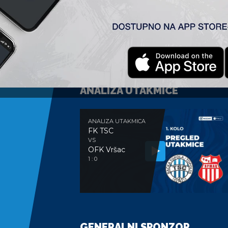
ANALIZA UTAKMICE
ANALIZA UTAKMICA
FK TSC
VS
OFK Vršac
1 : 0
GENERALNI SPONZOR