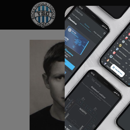
HOME
SPONZORI
N
LO