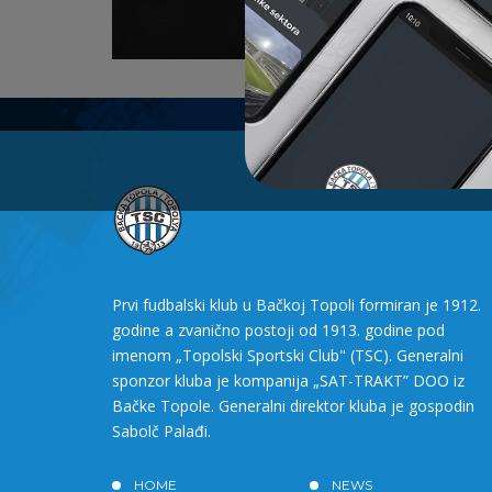
Prvi fudbalski klub u Bačkoj Topoli formiran je 1912.
godine a zvanično postoji od 1913. godine pod
imenom „Topolski Sportski Club" (TSC). Generalni
sponzor kluba je kompanija „SAT-TRAKT” DOO iz
Bačke Topole. Generalni direktor kluba je gospodin
Sabolč Palađi.
HOME
NEWS