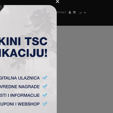
×
ŽENSKI TIM
FAN SHOP
TSC ARENA
KONTAKT
sr