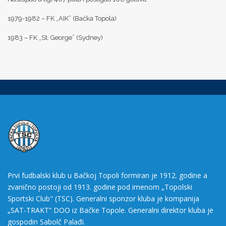
1979-1982 – FK „AIK” (Bačka Topola)
1983 – FK „St. George” (Sydney)
Prvi fudbalski klub u Bačkoj Topoli formiran je 1912. godine a
zvanično postoji od 1913. godine pod imenom „Topolski
Sportski Club" (TSC). Generalni sponzor kluba je kompanija
„SAT-TRAKT” DOO iz Bačke Topole. Generalni direktor kluba je
gospodin Sabolč Palađi.