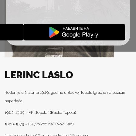
LERINC LASLO
Rođen je u 2. aprila 1949. godine u Bačkoj Topoli. Igrao je na poziciji
napadača.
1962-1969 – FK „Topola” (Bačka Topola)
1969-1979 – FK „Vojvodina” (Novi Sad)
Nastupao u ligi 407 puta i postigao 108 golova.