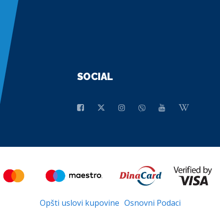
SOCIAL
Opšti uslovi kupovine
Osnovni Podaci