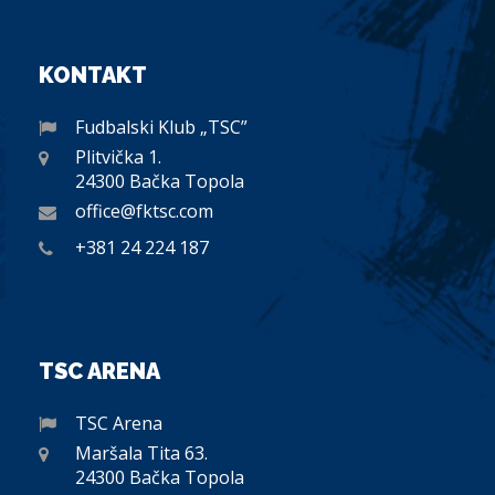
KONTAKT
Fudbalski Klub „TSC”
Plitvička 1.
24300 Bačka Topola
office@fktsc.com
+381 24 224 187
TSC ARENA
TSC Arena
Maršala Tita 63.
24300 Bačka Topola