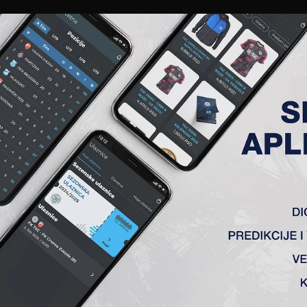
EWS
GALERIJE
A TIM
ČLANSTVO
KARTE
AKREDITACIJE
KLUB
AKADEMIJA
2. KOLO, FK JAVOR-MATIS (I) 
 Topola) 0:0
din, A. Petrović (B. Petrović 90′), Tomović (Milosavić 61′) – B