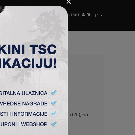
×
ŽENSKI TIM
FAN SHOP
TSC ARENA
KONTAKT
sr
– FK TSC 0:0
osić (Savić 76′), Embungu (Mezei 61′), Sa.