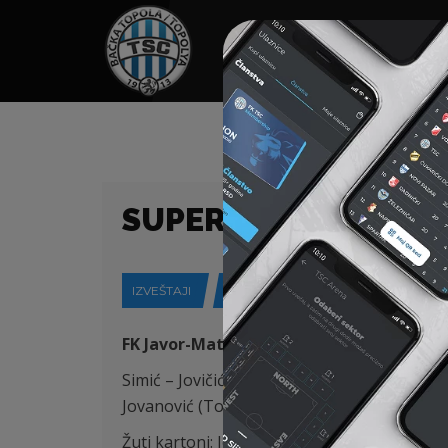
HOME
SPONZORI
N
SUPERLIGA (25/26) 2
IZVEŠTAJI
09-02-2026
FK Javor-Matis (Ivanjica) – FK TSC (Bačka
Simić – Jovičić, Capan, Ru, St. Jovanović – Ra
Jovanović (Todoroski 76′)
Žuti kartoni: Jovičić 53′, Mezei 73′