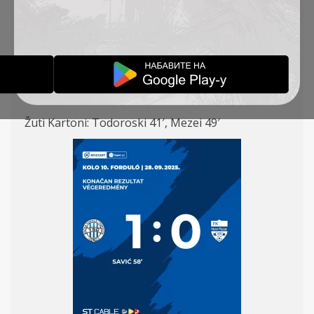
Simić (K) – Mladenović (Stančić 75′), Capan, Krstić,
St. Jovanović – Jovičić, Mezei (Urošević 75′), Sing
(Radin 89′) – Savić, Todoroski (Sa. Jovanović 75′) –
B.Petrović
Strelac: Savić 58′
Žuti Kartoni: Todoroski 41′, Mezei 49′