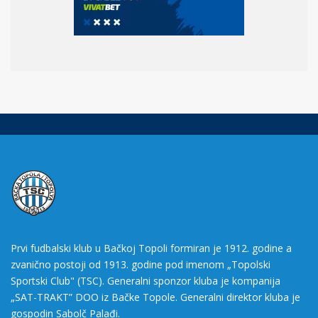
Prvi fudbalski klub u Bačkoj Topoli formiran je 1912. godine a
zvanično postoji od 1913. godine pod imenom „Topolski
Sportski Club" (TSC). Generalni sponzor kluba je kompanija
„SAT-TRAKT” DOO iz Bačke Topole. Generalni direktor kluba je
gospodin Sabolč Palađi.