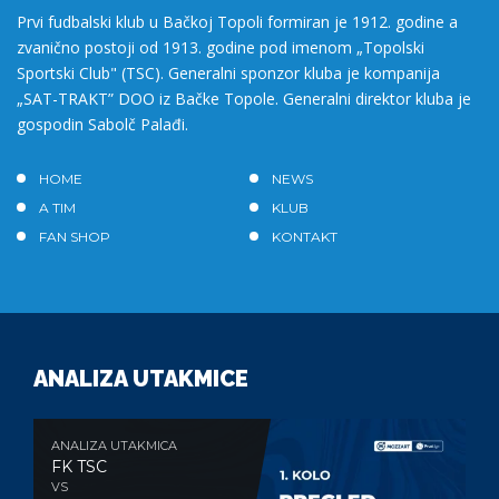
Prvi fudbalski klub u Bačkoj Topoli formiran je 1912. godine a
zvanično postoji od 1913. godine pod imenom „Topolski
Sportski Club" (TSC). Generalni sponzor kluba je kompanija
„SAT-TRAKT” DOO iz Bačke Topole. Generalni direktor kluba je
gospodin Sabolč Palađi.
HOME
NEWS
A TIM
KLUB
FAN SHOP
KONTAKT
ANALIZA UTAKMICE
ANALIZA UTAKMICA
FK TSC
VS