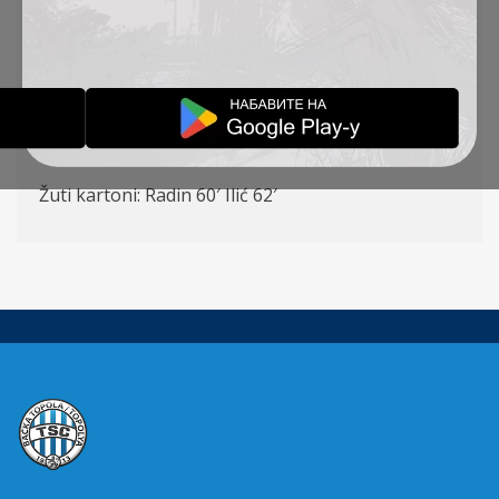
Ilić (K) – Radojević, Đorđević, Bagnack, St.
Jovanović – Radin, Đakovac (Pejić 71′),
Milosavljević (Banjac 63′), Stanić (Gordić 83′) –
Mboungou (Lazetić 83′) , Pantović (Ćirković 63′)
Strelci: Đakovac 20′ p., Bagnack 26′, Mboungou 46′
Žuti kartoni: Radin 60′ Ilić 62′