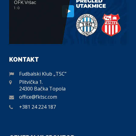
OFK Vršac
1 : 0
KONTAKT
Fudbalski Klub „TSC”
Plitvička 1.
24300 Bačka Topola
office@fktsc.com
+381 24 224 187