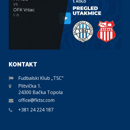
VS
OFK Vršac
1 : 0
KONTAKT
Fudbalski Klub „TSC”
Plitvička 1.
24300 Bačka Topola
office@fktsc.com
+381 24 224 187