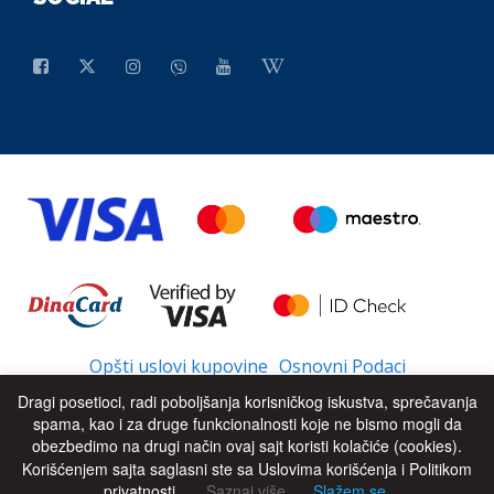
Opšti uslovi kupovine
Osnovni Podaci
Dragi posetioci, radi poboljšanja korisničkog iskustva, sprečavanja
spama, kao i za druge funkcionalnosti koje ne bismo mogli da
obezbedimo na drugi način ovaj sajt koristi kolačiće (cookies).
© 2026 - All Rights Reserved
UP
Korišćenjem sajta saglasni ste sa Uslovima korišćenja i Politikom
privatnosti.
Saznaj više
Slažem se