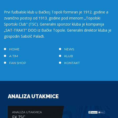
Prvi fudbalski klub u Bačkoj Topoli formiran je 1912. godine a
zvanično postoji od 1913. godine pod imenom „Topolski
Sportski Club" (TSC). Generalni sponzor kluba je kompanija
„SAT-TRAKT” DOO iz Bačke Topole. Generalni direktor kluba je
gospodin Sabolč Palađi.
HOME
NEWS
A TIM
KLUB
FAN SHOP
KONTAKT
ANALIZA UTAKMICE
ANALIZA UTAKMICA
FK TSC