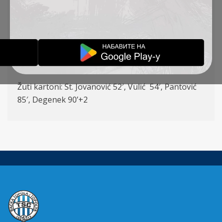
Ilić (Simić 17′) – Radojević, Krstić, Degenek (K), St.
Jovanović – Pejić, Vulić (Radin 79′), Stanić (Sa.
Jovanović 61′) – Mboungou, Lazetić (Pantović 61′),
Šoš (Savić 61′)
Strelac: St. Jovanović 42′
Žuti kartoni: St. Jovanović 52′, Vulić 54′, Pantović
85′, Degenek 90’+2