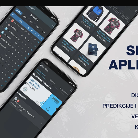
EWS
GALERIJE
A TIM
ČLANSTVO
KARTE
AKREDITACIJE
KLUB
AKADEMIJA
9. KOLO, FK PARTIZAN (B) – 
pola) 0:0
Jovanović – Vulić, Stanić (Pejić 89′), Mboungou (Milosavljević 7