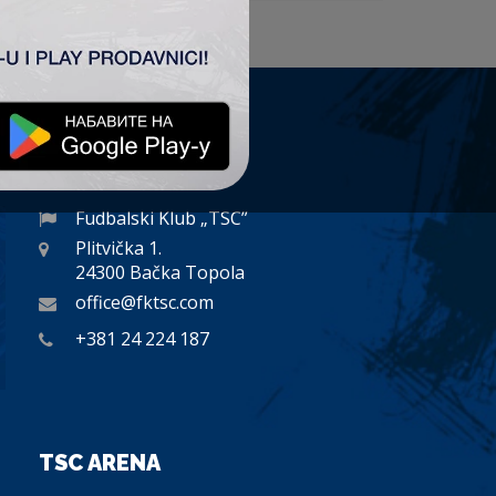
KONTAKT
Fudbalski Klub „TSC”
Plitvička 1.
24300 Bačka Topola
office@fktsc.com
+381 24 224 187
TSC ARENA