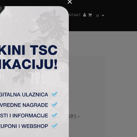
×
ŽENSKI TIM
FAN SHOP
TSC ARENA
KONTAKT
sr
FK TSC 0:0
1′), Savić, Todoroski (Lazetić 59′) –