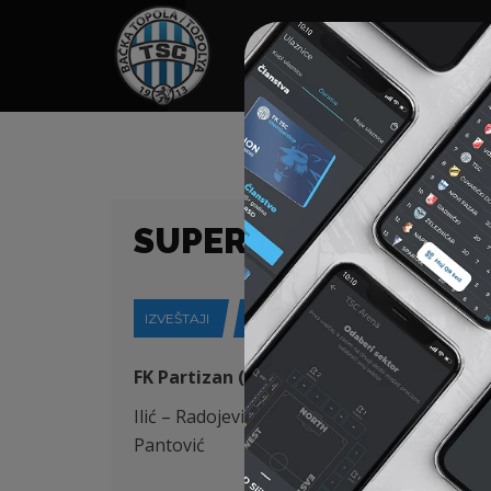
HOME
SPONZORI
N
SUPERLIGA (24/25) 2
IZVEŠTAJI
30-03-2025
FK Partizan (Beograd) – FK TSC (Bačka To
Ilić – Radojević, Đorđević, Degenek (K), St. 
Pantović