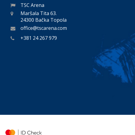
TSC Arena
Maršala Tita 63.
24300 Bačka Topola
office@tscarena.com
+381 24 267 979