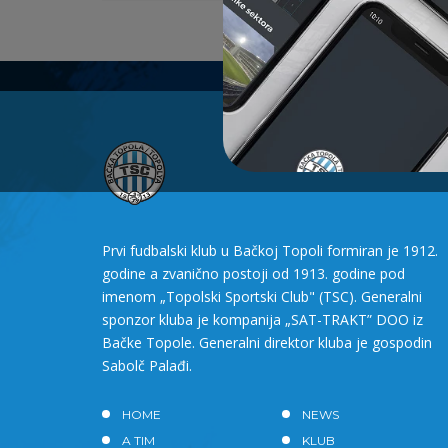
Prvi fudbalski klub u Bačkoj Topoli formiran je 1912.
godine a zvanično postoji od 1913. godine pod
imenom „Topolski Sportski Club" (TSC). Generalni
sponzor kluba je kompanija „SAT-TRAKT” DOO iz
Bačke Topole. Generalni direktor kluba je gospodin
Sabolč Palađi.
HOME
NEWS
A TIM
KLUB