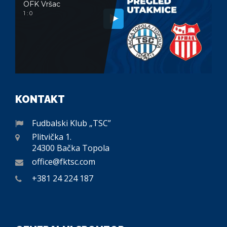
OFK Vršac
1 : 0
KONTAKT
Fudbalski Klub „TSC”
Plitvička 1.
24300 Bačka Topola
office@fktsc.com
+381 24 224 187