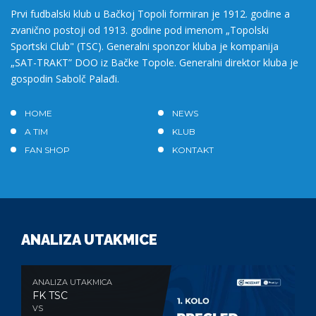
Prvi fudbalski klub u Bačkoj Topoli formiran je 1912. godine a
zvanično postoji od 1913. godine pod imenom „Topolski
Sportski Club" (TSC). Generalni sponzor kluba je kompanija
„SAT-TRAKT” DOO iz Bačke Topole. Generalni direktor kluba je
gospodin Sabolč Palađi.
HOME
NEWS
A TIM
KLUB
FAN SHOP
KONTAKT
ANALIZA UTAKMICE
ANALIZA UTAKMICA
FK TSC
VS