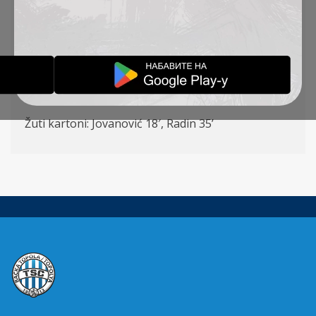
Ilić – Radojević, Krstić, Degenek (K), St. Jovanović
(Capan 74′) – Radin (Pejić 65′), Stanić (Mladenović
85′) Mboungou, Savić, Todoroski (Šoš 75′) –
Pantović (Vulić 65′)
Strelci: Stanić 20, ‘Mboungou 36′, 60′, Pantović 56′
Žuti kartoni: Jovanović 18′, Radin 35’